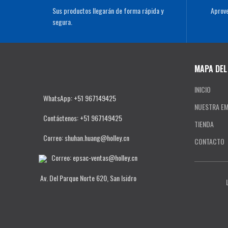
Sus productos llegarán de forma rápida y
Aprove
segura.
MAPA DEL 
INICIO
WhatsApp: +51 967149425
NUESTRA E
Contáctenos
: +51 967149425
TIENDA
Correo: shuhan.huang@holley.cn
CONTACTO
Correo: epsac-ventas@holley.cn
Av. Del Parque Norte 620, San Isidro