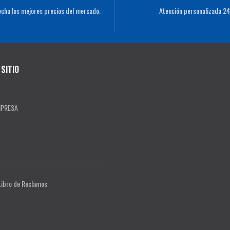
cha los mejores precios del mercado.
Atención personalizada 24
SITIO
MPRESA
Libro de Reclamos