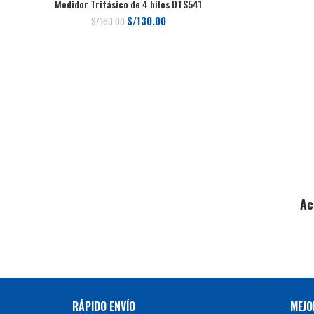
Medidor Trifásico de 4 hilos DTS541
El
El
S/
130.00
S/
160.00
precio
precio
original
actual
era:
es:
S/160.00.
S/130.00.
Ac
RÁPIDO ENVÍO
MEJO