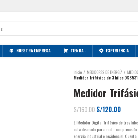
Somos la mejor empresa de importación y comercialización de equipos eléctricos
NUESTRA EMPRESA
TIENDA
EXPERIENCIA
Inicio
MEDIDORES DE ENERGÍA
MEDID
Medidor Trifásico de 3 hilos DSS531
Medidor Trifási
El
El
S/
120.00
S/
160.00
precio
precio
El Medidor Digital Trifásico de tres hi
original
actual
está diseñado para medir con precisión 
era:
es:
energía industrial o residencial. Cuent