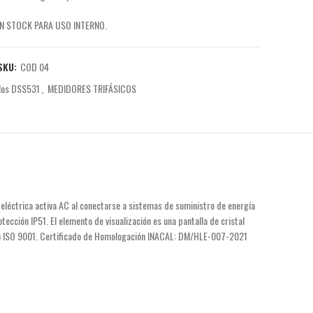
00.
 STOCK PARA USO INTERNO.
SKU:
COD 04
ilos DSS531
,
MEDIDORES TRIFÁSICOS
 eléctrica activa AC al conectarse a sistemas de suministro de energía
tección IP51. El elemento de visualización es una pantalla de cristal
ación ISO 9001. Certificado de Homologación INACAL: DM/HLE-007-2021