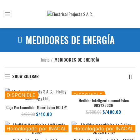
Somos la mejor empresa de importación y comercialización de
equipos eléctricos
MEDIDORES DE ENERGÍA
Inicio
MEDIDORES DE ENERGÍA
SHOW SIDEBAR
DISPONIBLE
DISPONIBLE
Medidor Inteligente monofásico
DDSY283SR
Caja Portamedidor Monofásico HOLLEY
El
El
S/
480.00
S/
600.00
El
El
S/
40.00
S/
50.00
precio
precio
precio
precio
original
actual
original
actual
era:
es:
Homologado por INACAL
Homologado por INACAL
era:
es:
S/600.00.
S/480.00.
S/50.00.
S/40.00.