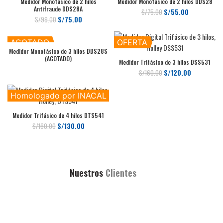
Medidor Monofásico de 2 hilos
Medidor Monofásico de 2 hilos DDS28
Antifraude DDS28A
El
El
S/
55.00
S/
75.00
El
El
S/
75.00
S/
99.00
precio
precio
precio
precio
original
actual
original
actual
era:
es:
AGOTADO
OFERTA
era:
es:
S/75.00.
S/55.00.
Medidor Monofásico de 3 hilos DDS28S
S/99.00.
S/75.00.
(AGOTADO)
Medidor Trifásico de 3 hilos DSS531
El
El
S/
120.00
S/
160.00
precio
precio
original
actual
Homologado por INACAL
era:
es:
S/160.00.
S/120.00.
Medidor Trifásico de 4 hilos DTS541
El
El
S/
130.00
S/
160.00
precio
precio
original
actual
era:
es:
S/160.00.
S/130.00.
Nuestros
Clientes